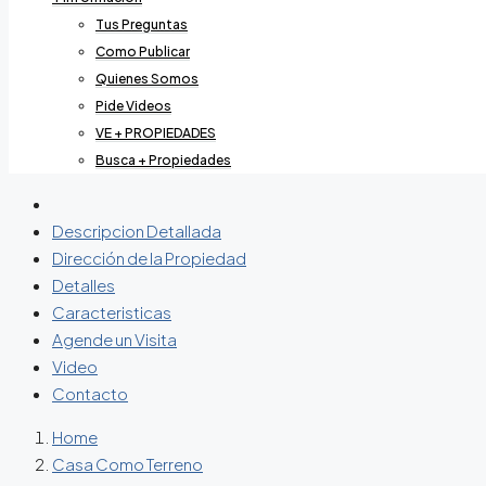
Tus Preguntas
Como Publicar
Quienes Somos
Pide Videos
VE + PROPIEDADES
Busca + Propiedades
Descripcion Detallada
Dirección de la Propiedad
Detalles
Caracteristicas
Agende un Visita
Video
Contacto
Home
Casa Como Terreno