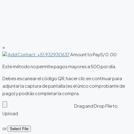
×
Add Contact: +51 932930637
Amount to Pay
S/
0.00
Este método no permite pagos mayores a 500 por día.
Debes escanear el código QR, hacer clic en continuar para
adjuntar la captura de pantalla (es el único comprobante de
pago) y podrás completar la compra.
Drag and Drop File to
Upload
or
Select File