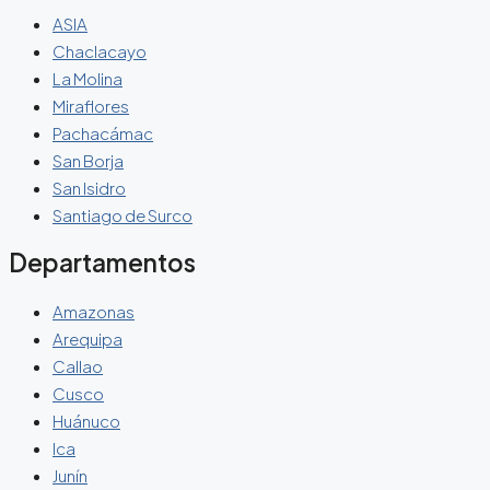
ASIA
Chaclacayo
La Molina
Miraflores
Pachacámac
San Borja
San Isidro
Santiago de Surco
Departamentos
Amazonas
Arequipa
Callao
Cusco
Huánuco
Ica
Junín