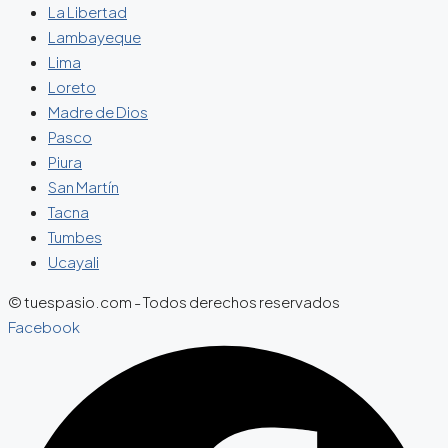
La Libertad
Lambayeque
Lima
Loreto
Madre de Dios
Pasco
Piura
San Martín
Tacna
Tumbes
Ucayali
© tuespasio.com - Todos derechos reservados
Facebook