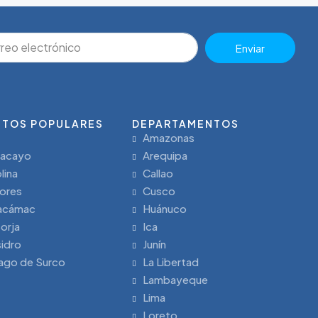
Enviar
ITOS POPULARES
DEPARTAMENTOS
Amazonas
lacayo
Arequipa
lina
Callao
lores
Cusco
acámac
Huánuco
orja
Ica
sidro
Junín
ago de Surco
La Libertad
Lambayeque
Lima
Loreto