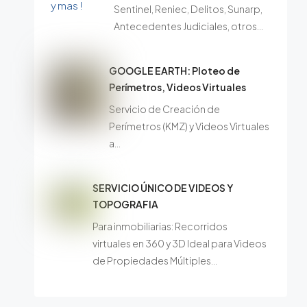
Sentinel, Reniec, Delitos, Sunarp,
Antecedentes Judiciales, otros…
GOOGLE EARTH: Ploteo de
Perímetros, Videos Virtuales
Servicio de Creación de
Perímetros (KMZ) y Videos Virtuales
a…
SERVICIO ÚNICO DE VIDEOS Y
TOPOGRAFIA
Para inmobiliarias: Recorridos
virtuales en 360 y 3D Ideal para Videos
de Propiedades Múltiples…