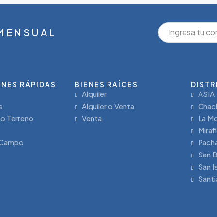
 MENSUAL
NES RÁPIDAS
BIENES RAÍCES
DISTR
Alquiler
ASIA
s
Alquiler o Venta
Chac
o Terreno
Venta
La Mo
Miraf
 Campo
Pach
San B
San I
Santi