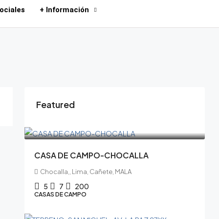
ociales
+ Información
Featured
$959,850.00
CASA DE CAMPO-CHOCALLA
Chocalla,, Lima, Cañete, MALA
5
7
200
CASAS DE CAMPO
$1,500,000.00