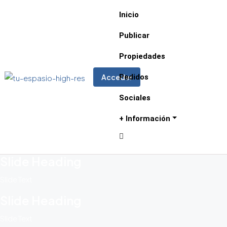
Inicio
Publicar
Propiedades
Pedidos
Acceder
Sociales
+ Información
Slide Heading
Slide Text
Slide Heading
Slide Text